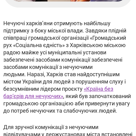
Нечуючі харків’яни отримують найбільшу
підтримку з боку міської влади. Завдяки плідній
співпраці громадської організації «Громадський
рух «Соціальна єдність» з Харківською міською
радою майже усі муніципальні установи
забезпечені засобами комунікації забезпечені
засобами комунікації з нечуючими
людьми.
Наразі, Харків став найдоступнішим
містом України для людей з порушенням слуху і
безсумнівним лідером проєкту
«Країна без
бар‘єрів для нечуючих»
, який був започаткований
громадською організацією аби привернути увагу
до потреб нечуючих та слабочуючих людей.
Для зручної комунікації з нечуючими
відвідувачами у держустановах міста встановлені