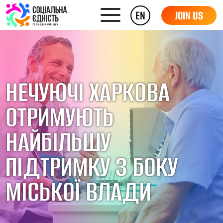
EN
JOIN US
НЕЧУЮЧІ ХАРКОВА
ОТРИМУЮТЬ
НАЙБІЛЬШУ
ПІДТРИМКУ З БОКУ
МІСЬКОЇ ВЛАДИ