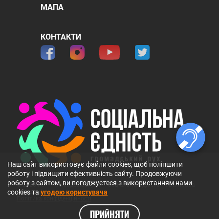
МАПА
КОНТАКТИ
Наш сайт використовує файли cookies, щоб поліпшити
роботу і підвищити ефективність сайту. Продовжуючи
роботу з сайтом, ви погоджуєтеся з використанням нами
© 2026 ГО 〞Громадський рух 〞Соціальна Єдність〞. Всі права
cookies та
угодою користувача
захищені.
Політика конфіденційності
ПРИЙНЯТИ