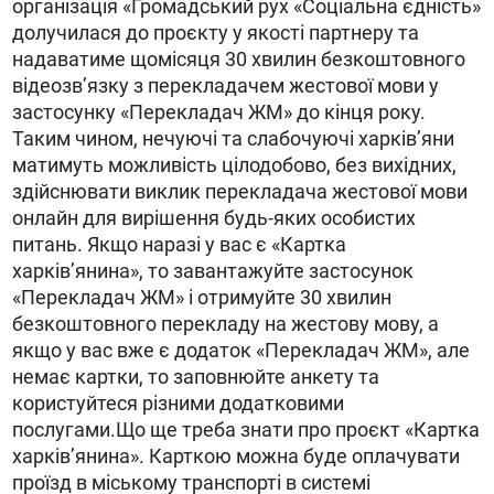
організація «Громадський рух «Соціальна єдність»
долучилася до проєкту у якості партнеру та
надаватиме щомісяця 30 хвилин безкоштовного
відеозв’язку з перекладачем жестової мови у
застосунку «Перекладач ЖМ» до кінця року.
Таким чином, нечуючі та слабочуючі харків’яни
матимуть можливість цілодобово, без вихідних,
здійснювати виклик перекладача жестової мови
онлайн для вирішення будь-яких особистих
питань. Якщо наразі у вас є «Картка
харків’янина», то завантажуйте застосунок
«Перекладач ЖМ» і отримуйте 30 хвилин
безкоштовного перекладу на жестову мову, а
якщо у вас вже є додаток «Перекладач ЖМ», але
немає картки, то заповнюйте анкету та
користуйтеся різними додатковими
послугами.Що ще треба знати про проєкт «Картка
харків’янина». Карткою можна буде оплачувати
проїзд в міському транспорті в системі