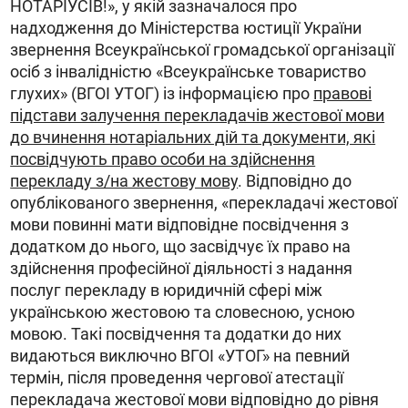
НОТАРІУСІВ!», у якій зазначалося про
надходження до Міністерства юстиції України
звернення Всеукраїнської громадської організації
осіб з інвалідністю «Всеукраїнське товариство
глухих» (ВГОІ УТОГ) із інформацією про
правові
підстави залучення перекладачів жестової мови
до вчинення нотаріальних дій та документи, які
посвідчують право особи на здійснення
перекладу з/на жестову мову
. Відповідно до
опублікованого звернення, «перекладачі жестової
мови повинні мати відповідне посвідчення з
додатком до нього, що засвідчує їх право на
здійснення професійної діяльності з надання
послуг перекладу в юридичній сфері між
українською жестовою та словесною, усною
мовою. Такі посвідчення та додатки до них
видаються виключно ВГОІ «УТОГ» на певний
термін, після проведення чергової атестації
перекладача жестової мови відповідно до рівня