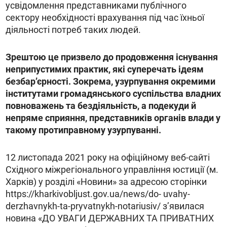
усвідомлення представниками публічного
сектору необхідності врахування під час їхньої
діяльності потреб таких людей.
Зрештою це призвело до продовження існування
неприпустимих практик, які суперечать ідеям
безбарʼєрності. Зокрема, узурпування окремими
інститутами громадянського суспільства владних
повноважень та бездіяльність, а подекуди й
непряме сприяння, представників органів влади у
такому протиправному узурпуванні.
12 листопада 2021 року на офіційному веб-сайті
Східного міжрегіонального управління юстиції (м.
Харків) у розділі «Новини» за адресою сторінки
https://kharkivobljust.gov.ua/news/do- uvahy-
derzhavnykh-ta-pryvatnykh-notariusiv/ з’явилася
новина «ДО УВАГИ ДЕРЖАВНИХ ТА ПРИВАТНИХ