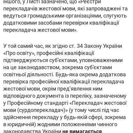
іншого, у Листі зазначено, що «Реєстри
перекладачів жестової мови, які запроваджені та
ведуться громадськими організаціями, слугують
додатковими засобами перевірки кваліфікації
перекладача жестової мови».
У той самий час, як згідно ст. 34 Закону України
«Про освіту», професійні кваліфікації
підтверджуються суб’єктами, уповноваженими
на це законодавством, зокрема суб’єктами
освітньої діяльності. Будь-яка окрема додаткова
перевірка професійної кваліфікації перекладача
жестової мови, окрім пред’явлення ним
відповідного документа із переліку, зазначеному
у Професійному стандарті «Перекладач жестової
мови (сурдоперекладач)» (у тому числі під час
здійснення перекладу у будь-якій сфері, зокрема
в юридичній) жодними положеннями чинного
законодавства України
не вимагається
.