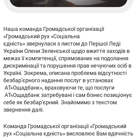
Наша команда Громадської організації
«Громадський рух «Соціальна
єдність» звернулася з листом до Першої Леді
України Олени Зеленської щодо вжиття заходів в
межах її компетенції, спрямованих на подолання
дискримінації та порушення прав нечуючих осіб в
Україні. Зокрема, описана проблема відсутності
безбар’єрного надання послуг в установах
АТ«Ощадбанк», враховуючи те, що послуги
АТ«Ощадбанк затребувані і сам бізнес позиціонує
себе як безбар’єрний. Знайомимо з текстом
звернення далі.
Команда Громадської організації «Громадський
рух «Соціальна єдність» висловлює Вам вдячність