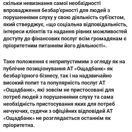
скільки невизнання самої необхідності
впровадження безбарʼєрності для людей з
порушеннями слуху у свою діяльність субʼєктом,
який стверджує, «що соціальна відповідальність,
інтереси клієнтів та надання рівних можливостей
доступу до фінансових послуг всім громадянам є
пріоритетним питанням його діяльності».
Таке положення є неприпустимим з огляду як на
публічне позиціонування АТ «Ощадбанк» як
безбарʼєрного бізнесу, так і на надзвичайно
високий попит та популярність послуг АТ
«Ощадбанк», які зовсім не пристосовані для
потреб людей з порушеннями слуху та сама
необхідність пристосування яких для потреб
нечуючих, судячи з офіційних відповідей АТ
«Ощадбанк» не розглядається останнім як
пріоритетна.