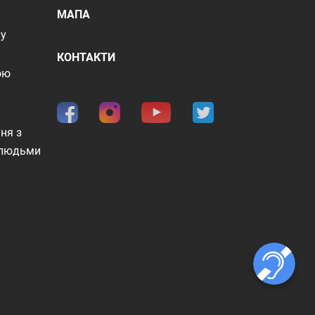
МАПА
шу
КОНТАКТИ
ою
ня з
 людьми