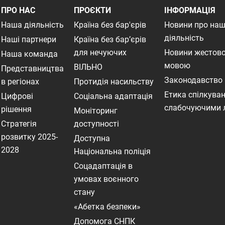
ПРО НАС
ПРОЄКТИ
ІНФОРМАЦІЯ
Наша діяльність
Країна без бар'єрів
Новини про на
діяльність
Наші партнери
Країна без бар’єрів
для нечуючих
Новини жестов
Наша команда
мовою
ВІЛЬНО
Представництва
Законодавство
в регіонах
Протидія насильству
Етика спілкуван
Цифрові
Соціальна адаптація
слабочуючими
рішення
Моніторинг
Стратегія
доступності
розвитку 2025-
Доступна
2028
Національна поліція
Соцадаптація в
умовах воєнного
стану
«Абетка безпеки»
Допомога СНПК