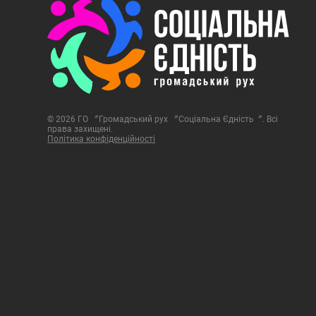
© 2026 ГО 〞Громадський рух 〞Соціальна Єдність〞. Всі
права захищені.
Політика конфіденційності