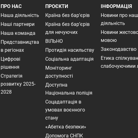
ПРО НАС
ПРОЄКТИ
ІНФОРМАЦІЯ
Наша діяльність
Країна без бар'єрів
Новини про на
діяльність
Наші партнери
Країна без бар’єрів
для нечуючих
Новини жестов
Наша команда
мовою
ВІЛЬНО
Представництва
Законодавство
в регіонах
Протидія насильству
Етика спілкуван
Цифрові
Соціальна адаптація
слабочуючими
рішення
Моніторинг
Стратегія
доступності
розвитку 2025-
Доступна
2028
Національна поліція
Соцадаптація в
умовах воєнного
стану
«Абетка безпеки»
Допомога СНПК