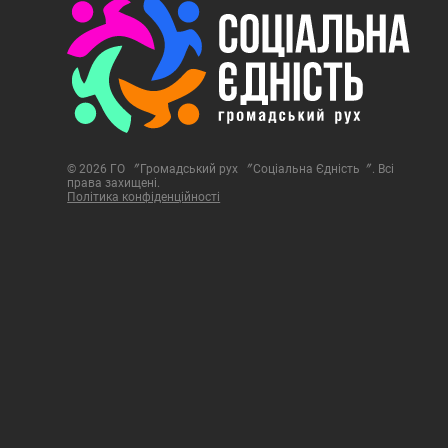
© 2026 ГО 〞Громадський рух 〞Соціальна Єдність〞. Всі
права захищені.
Політика конфіденційності