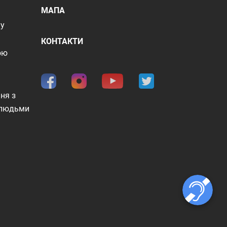
МАПА
шу
КОНТАКТИ
ою
ня з
 людьми