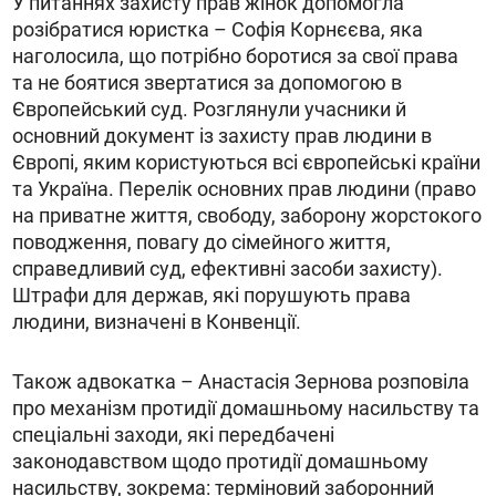
У питаннях захисту прав жінок допомогла
розібратися юристка – Софія Корнєєва, яка
наголосила, що потрібно боротися за свої права
та не боятися звертатися за допомогою в
Європейський суд. Розглянули учасники й
основний документ із захисту прав людини в
Європі, яким користуються всі європейські країни
та Україна. Перелік основних прав людини (право
на приватне життя, свободу, заборону жорстокого
поводження, повагу до сімейного життя,
справедливий суд, ефективні засоби захисту).
Штрафи для держав, які порушують права
людини, визначені в Конвенції.
Також адвокатка – Анастасія Зернова розповіла
про механізм протидії домашньому насильству
та
спеціальні заходи, які передбачені
законодавством щодо протидії домашньому
насильству, зокрема: терміновий заборонний