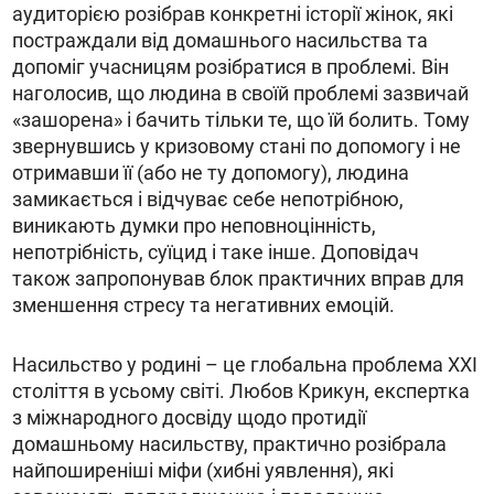
аудиторією розібрав конкретні історії жінок, які
постраждали від домашнього насильства та
допоміг учасницям розібратися в проблемі. Він
наголосив, що людина в своїй проблемі зазвичай
«зашорена» і бачить тільки те, що їй болить. Тому
звернувшись у кризовому стані по допомогу і не
отримавши її (або не ту допомогу), людина
замикається і відчуває себе непотрібною,
виникають думки про неповноцінність,
непотрібність, суїцид і таке інше. Доповідач
також запропонував блок практичних вправ для
зменшення стресу та негативних емоцій.
Насильство у родині – це глобальна проблема ХХI
століття в усьому світі. Любов Крикун, експертка
з міжнародного досвіду щодо протидії
домашньому насильству, практично розібрала
найпоширеніші міфи (хибні уявлення), які