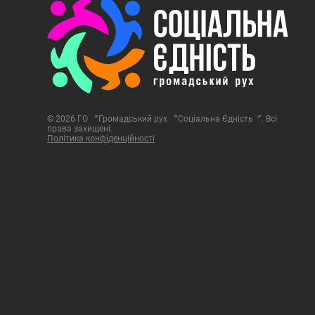
© 2026 ГО 〞Громадський рух 〞Соціальна Єдність〞. Всі
права захищені.
Політика конфіденційності