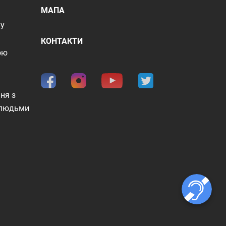
МАПА
шу
КОНТАКТИ
ою
ня з
 людьми