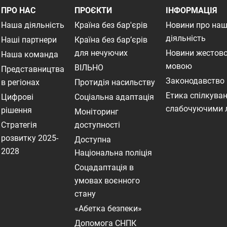
ПРО НАС
ПРОЄКТИ
ІНФОРМАЦІЯ
Наша діяльність
Країна без бар'єрів
Новини про на
діяльність
Наші партнери
Країна без бар’єрів
для нечуючих
Новини жестов
Наша команда
мовою
ВІЛЬНО
Представництва
Законодавство
в регіонах
Протидія насильству
Етика спілкуван
Цифрові
Соціальна адаптація
слабочуючими
рішення
Моніторинг
Стратегія
доступності
розвитку 2025-
Доступна
2028
Національна поліція
Соцадаптація в
умовах воєнного
стану
«Абетка безпеки»
Допомога СНПК