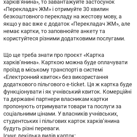
харків’янина», то завантажуйте застосунок
«Перекладач ЖМ» і отримуйте 30 хвилин
безкоштовного перекладу на жестову мову, а
якщо у вас вже є додаток «Перекладач ЖМ», але
немає картки, то заповнюйте анкету та
користуйтеся різними додатковими послугами.
Що ще треба знати про проєкт «Картка
харків’янина». Карткою можна буде оплачувати
проїзд в міському транспорті в системі
«Електронний квиток» без використання
додаткового пільгового e-ticket. Ця ж картка буде
функціонувати і як учнівський квиток. Комерційні
та державні партнери власникам картки
пропонують отримувати товари та послуги за
соціальними цінами. У власників учнівських,
студентських і пільгових карток харків’янина
будуть різні переваги.
Існує декілька видів карток: