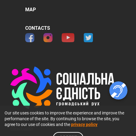
MAP
CONTACTS
Our site uses cookies to improve the experience and improve the
performance of the site. By continuing to browse the site, you
© 2026 ГО 〞Громадський рух 〞Соціальна Єдність〞. All rights
agree to our use of cookies and the
privacy policy
reserved.
Privacy policy