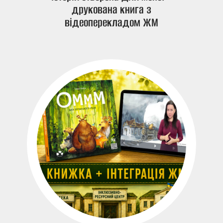
друкована книга з
відеоперекладом ЖМ