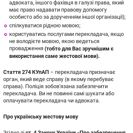
адвоката, іншого фахівця в галузі права, який
має право надавати правову допомогу
особисто або за дорученням іншої організації);
спілкуватися рідною мовою;
користуватись послугами перекладача, якщо
не володієте мовою, якою ведеться
провадження
(тобто для Вас зручнішим є
використання саме жестової мови).
Стаття 274 КУпАП
– перекладача призначає
орган, який веде справу (в якому перебуває
справа). Поліція зобов'язана забезпечити
перекладача. Ви не повинні самі шукати або
оплачувати перекладача чи адвоката.
Про українську жестову мову
Згідно зі
ст. 4 Закону України «Про забезпечення