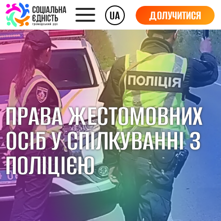
UA
ДОЛУЧИТИСЯ
ПРАВА ЖЕСТОМОВНИХ
ОСІБ У СПІЛКУВАННІ З
ПОЛІЦІЄЮ