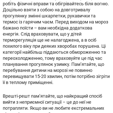
робіть фізичні вправи та обігрівайтесь біля вогню.
Доцільно взяти з собою на довготривалу
прогулянку змінні шкарпетки, рукавички та
термос із гарячим чаєм. Перед виходом на мороз
бажано поїсти – вам необхідна додаткова
енергія. Слід враховувати, що у дітей
терморегуляція ще не налагоджена, а в осіб
похилого віку при деяких хворобах порушена. Ці
категорії найбільш піддаються обмороженню та
переохолодженню, тому враховуйте це під час
планування прогулянок узимку. Пам’ятайте, що
перебування дитини на морозі не повинно
перевищувати 15-20 хвилин, потім потрібно зігріти
її в теплому приміщенні.
Врешті-решт пам’ятайте, що найкращий спосіб
вийти з неприємної ситуації – це до неї не
потрапляти. Якщо ви не любите екстремальних