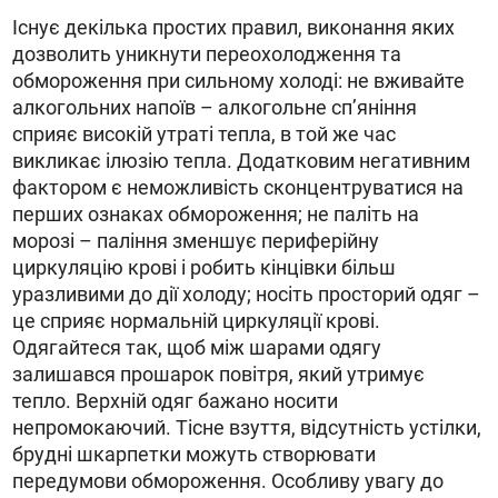
Існує декілька простих правил, виконання яких
дозволить уникнути переохолодження та
обмороження при сильному холоді: не вживайте
алкогольних напоїв – алкогольне сп’яніння
сприяє високій утраті тепла, в той же час
викликає ілюзію тепла. Додатковим негативним
фактором є неможливість сконцентруватися на
перших ознаках обмороження; не паліть на
морозі – паління зменшує периферійну
циркуляцію крові і робить кінцівки більш
уразливими до дії холоду; носіть просторий одяг –
це сприяє нормальній циркуляції крові.
Одягайтеся так, щоб між шарами одягу
залишався прошарок повітря, який утримує
тепло. Верхній одяг бажано носити
непромокаючий. Тісне взуття, відсутність устілки,
брудні шкарпетки можуть створювати
передумови обмороження. Особливу увагу до