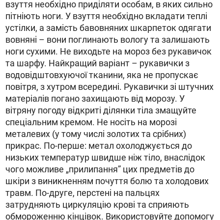
взуття необхідно приділяти особам, в яких сильно
пітніють ноги. У взуття необхідно вкладати теплі
устілки, а замість бавовняних шкарпеток одягати
вовняні – вони поглинають вологу та залишають
ноги сухими. Не виходьте на мороз без рукавичок
та шарфу. Найкращий варіант – рукавички з
водовідштовхуючої тканини, яка не пропускає
повітря, з хутром всередині. Рукавички зі штучних
матеріалів погано захищають від морозу. У
вітряну погоду відкриті ділянки тіла змащуйте
спеціальним кремом. Не носіть на морозі
металевих (у тому числі золотих та срібних)
прикрас. По-перше: метал охолоджується до
низьких температур швидше ніж тіло, внаслідок
чого можливе „прилипання” цих предметів до
шкіри з виникненням почуття болю та холодових
травм. По-друге, перстені на пальцях
затрудняють циркуляцію крові та сприяють
обмороженню кінцівок. Використовуйте допомогу