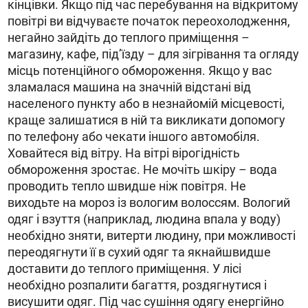
кінцівки. Якщо під час перебування на відкритому
повітрі ви відчуваєте початок переохолодження,
негайно зайдіть до теплого приміщення –
магазину, кафе, під’їзду – для зігрівання та огляду
місць потенційного обмороження. Якщо у вас
зламалася машина на значній відстані від
населеного пункту або в незнайомій місцевості,
краще залишатися в ній та викликати допомогу
по телефону або чекати іншого автомобіля.
Ховайтеся від вітру. На вітрі вірогідність
обмороження зростає. Не мочіть шкіру – вода
проводить тепло швидше ніж повітря. Не
виходьте на мороз із вологим волоссям. Вологий
одяг і взуття (наприклад, людина впала у воду)
необхідно зняти, витерти людину, при можливості
переодягнути її в сухий одяг та якнайшвидше
доставити до теплого приміщення. У лісі
необхідно розпалити багаття, роздягнутися і
висушити одяг. Під час сушіння одягу енергійно