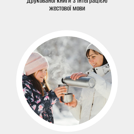
друкованої книги з інтеграцією
жестової мови