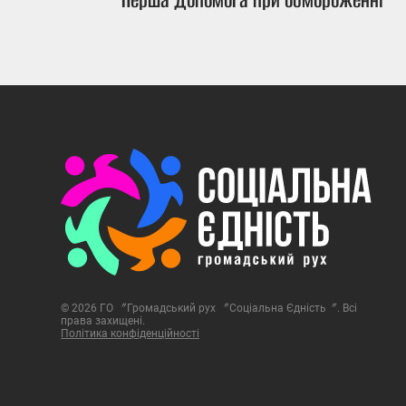
Перша допомога при обмороженні
© 2026 ГО 〞Громадський рух 〞Соціальна Єдність〞. Всі
права захищені.
Політика конфіденційності