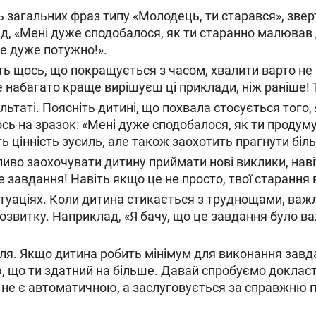
ь загальних фраз типу «Молодець, ти старався», звер
 «Мені дуже сподобалося, як ти старанно малював дет
це дуже потужно!».
ь щось, що покращується з часом, хвалити варто не 
 набагато краще вирішуєш ці приклади, ніж раніше! 
льтаті. Поясніть дитині, що похвала стосується того
сь на зразок: «Мені дуже сподобалося, як ти продуму
ь цінність зусиль, але також заохотить прагнути біл
ливо заохочувати дитину приймати нові виклики, нав
е завдання! Навіть якщо це не просто, твої старання
итуаціях. Коли дитина стикається з труднощами, важл
звитку. Наприклад, «Я бачу, що це завдання було ва
лля. Якщо дитина робить мінімум для виконання завд
ю, що ти здатний на більше. Давай спробуємо докласт
 не є автоматичною, а заслуговується за справжню 