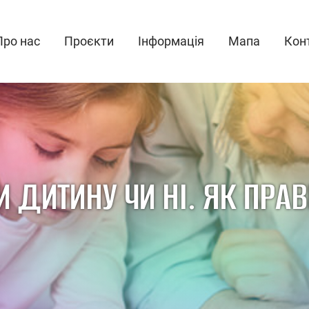
Про нас
Проєкти
Інформація
Мапа
Кон
И ДИТИНУ ЧИ НІ. ЯК ПРА