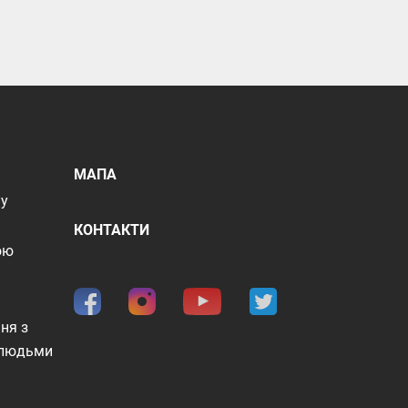
МАПА
шу
КОНТАКТИ
ою
ня з
 людьми