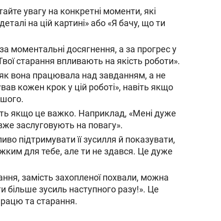
тайте увагу на конкретні моменти, які
алі на цій картині» або «Я бачу, що ти
за моментальні досягнення, а за прогрес у
Твої старання впливають на якість роботи».
, як вона працювала над завданням, а не
вав кожен крок у цій роботі», навіть якщо
ьшого.
іть якщо це важко. Наприклад, «Мені дуже
 вже заслуговують на повагу».
иво підтримувати її зусилля й показувати,
жким для тебе, але ти не здався. Це дуже
ання, замість захопленої похвали, можна
и більше зусиль наступного разу!». Це
працю та старання.