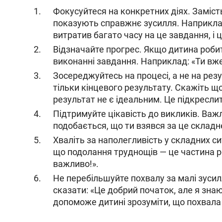
Фокусуйтеся на конкретних діях. Заміст
показують справжнє зусилля. Наприклад,
витратив багато часу на це завдання, і 
Відзначайте прогрес. Якщо дитина робит
виконанні завдання. Наприклад: «Ти вже
Зосереджуйтесь на процесі, а не на резу
тільки кінцевого результату. Скажіть що
результат не є ідеальним. Це підкреслит
Підтримуйте цікавість до викликів. Важ
подобається, що ти взявся за це складн
Хваліть за наполегливість у складних с
що подолання труднощів — це частина ро
важливо!».
Не перебільшуйте похвалу за малі зуси
сказати: «Це добрий початок, але я зна
допоможе дитині зрозуміти, що похвала