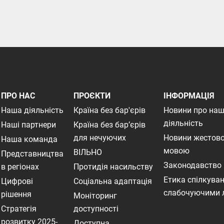
ПРО НАС
ПРОЄКТИ
ІНФОРМАЦІЯ
Наша діяльність
Країна без бар'єрів
Новини про на
діяльність
Наші партнери
Країна без бар’єрів
для нечуючих
Новини жестов
Наша команда
мовою
ВІЛЬНО
Представництва
Законодавство
в регіонах
Протидія насильству
Етика спілкуван
Цифрові
Соціальна адаптація
слабочуючими
рішення
Моніторинг
Стратегія
доступності
розвитку 2025-
Доступна