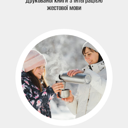
друкованої книги з інтеграцією
жестової мови