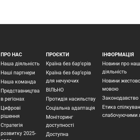
ПРО НАС
ПРОЄКТИ
ІНФОРМАЦІЯ
Наша діяльність
Країна без бар'єрів
Новини про на
діяльність
Наші партнери
Країна без бар’єрів
для нечуючих
Новини жестов
Наша команда
мовою
ВІЛЬНО
Представництва
Законодавство
в регіонах
Протидія насильству
Етика спілкуван
Цифрові
Соціальна адаптація
слабочуючими
рішення
Моніторинг
Стратегія
доступності
розвитку 2025-
Доступна