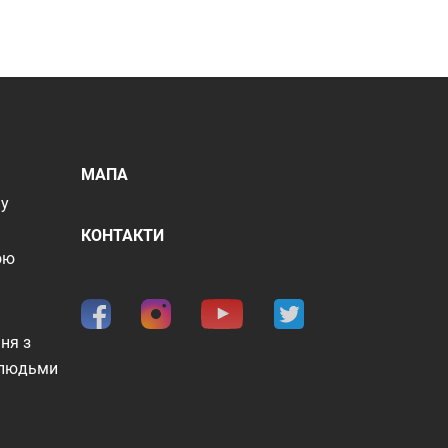
МАПА
шу
КОНТАКТИ
ою
ня з
 людьми