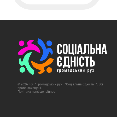
© 2026 ГО 〞Громадський рух 〞Соціальна Єдність〞. Всі
права захищені.
Політика конфіденційності