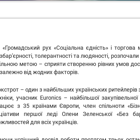
 «Громадський рух «Соціальна єдність» і торгова
збар’єрності, толерантності та людяності, розпочал
ільною метою – сприяти створенню рівних умов дост
залежно від жодних факторів.
кстрот – один з найбільших українських ритейлерів 
хніки, учасник Euronics – найбільшої закупівельної
ацює з 35 країнами Європи, член спільноти «Бізн
іціативи першої леді Олени Зеленської «Без бар
жливостей для всіх українців.
ючи успішний досвід роботи протягом трьох останн