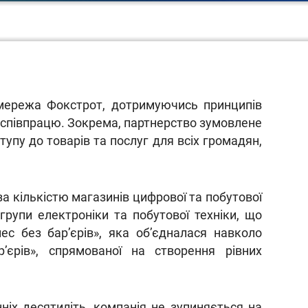
 мережа Фокстрот, дотримуючись принципів
и співпрацю. Зокрема, партнерство зумовлене
упу до товарів та послуг для всіх громадян,
за кількістю магазинів цифрової та побутової
 групи електроніки та побутової техніки, що
ес без бар’єрів», яка об’єдналася навколо
’єрів», спрямованої на створення рівних
іх десятиліть, компанія не зупиняється на