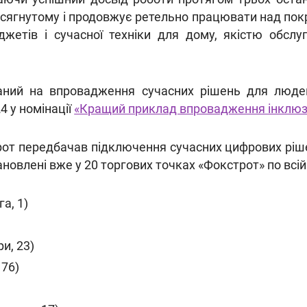
сягнутому і продовжує ретельно працювати над по
джетів і сучасної техніки для дому, якістю обслуг
ваний на впровадження сучасних рішень для люде
4 у номінації
«Кращий приклад впровадження інклюз
трот передбачав підключення сучасних цифрових ріш
новлені вже у 20 торгових точках «Фокстрот» по всій 
а, 1)
ри, 23)
176)