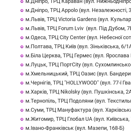
м.Дніпро, ТРЦ Караван (вул. Нижньодніпро
м.Дніпро, ТРЦ Appolo (вул. Незалежності, 
м.Львів, ТРЦ Victoria Gardens (вул. Кульпа
м.Львів, ТРЦ Forum Lviv (вул. Під Дубом, 7
м.Одеса, ТРЦ City Center (вул. Небесної сотн
м.Полтава, ТРЦ Київ (вул. Зіньківська, 6/1
м.Біла Церква, ТРЦ Гермес (вул. Ярослава
м.Луцьк, ТРЦ ПортCity (вул. Сухомлинськог
м.Хмельницький, ТРЦ Оазис (вул. Бандери
м.Чернігів, ТРЦ "HOLLYWOOD" (вул. 77-ї Гвар
м.Харків, ТРЦ Nikolsky (вул. Пушкінська, 2
м.Тернопіль, ТРЦ Подоляни (вул. Текстильн
м.Суми, ТРЦ Мануфактура (вул. Харківська
м.Житомир, ТРЦ Глобал UA (вул. Київська, 
м.Івано-Франківськ (вул. Мазепи, 168-Б)