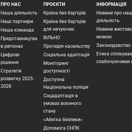
ПРО НАС
ПРОЄКТИ
ІНФОРМАЦІЯ
Наша діяльність
Країна без бар'єрів
Новини про на
діяльність
Наші партнери
Країна без бар’єрів
для нечуючих
Новини жестов
Наша команда
мовою
ВІЛЬНО
Представництва
Законодавство
в регіонах
Протидія насильству
Етика спілкуван
Цифрові
Соціальна адаптація
слабочуючими
рішення
Моніторинг
Стратегія
доступності
розвитку 2025-
Доступна
2028
Національна поліція
Соцадаптація в
умовах воєнного
стану
«Абетка безпеки»
Допомога СНПК