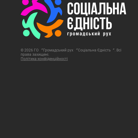
© 2026 ГО 〞Громадський рух 〞Соціальна Єдність〞. Всі
права захищені.
Політика конфіденційності