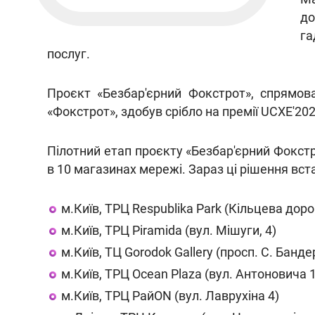
до
га
послуг.
Проєкт «Безбар'єрний Фокстрот», спрямо
«Фокстрот», здобув срібло на премії UCXE'202
Пілотний етап проєкту «Безбар'єрний Фокс
в 10 магазинах мережі. Зараз ці рішення вста
м.Київ, ТРЦ Respublika Park (Кільцева дорог
м.Київ, ТРЦ Piramida (вул. Мішуги, 4)
м.Київ, ТЦ Gorodok Gallery (просп. С. Банде
м.Київ, ТРЦ Ocean Plaza (вул. Антоновича 
м.Київ, ТРЦ РайON (вул. Лаврухіна 4)