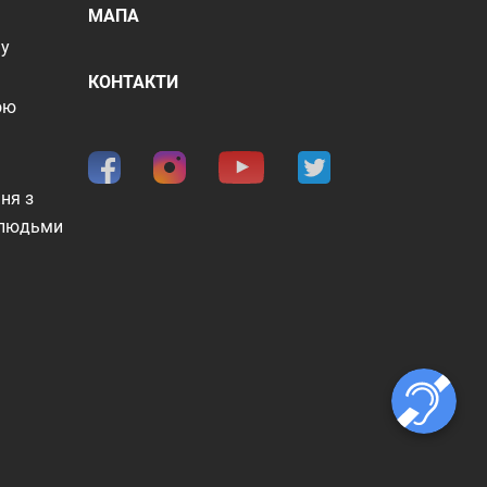
МАПА
шу
КОНТАКТИ
ою
ня з
 людьми