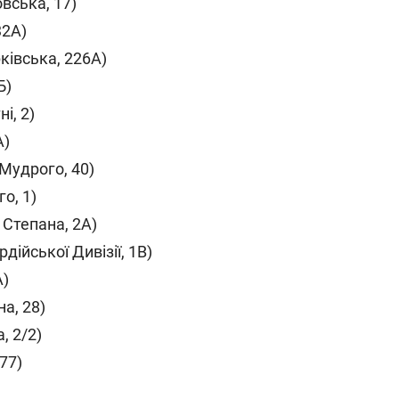
вська, 17)
32А)
рківська, 226А)
Б)
і, 2)
А)
 Мудрого, 40)
о, 1)
 Степана, 2А)
дійської Дивізії, 1В)
А)
а, 28)
, 2/2)
77)