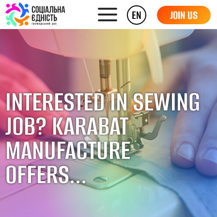
EN
JOIN US
INTERESTED IN SEWING
JOB? KARABAT
MANUFACTURE
OFFERS...