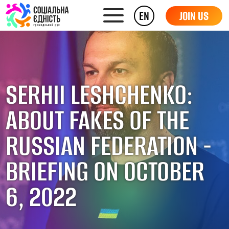
EN
JOIN US
SERHII LESHCHENKO:
ABOUT FAKES OF THE
RUSSIAN FEDERATION -
BRIEFING ON OCTOBER
6, 2022