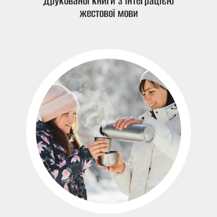
друкованої книги з інтеграцією
жестової мови