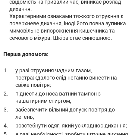
свідомість на тривалий час, виникає розлад
дихання.
Характерними ознаками тяжкого отруєння є
поверхневе дихання, іноді його повна зупинка.
мимовільне випорожнення кишечника та
сечового міхура. Шкіра стає синюшною.
Перша допомога:
у разі отруєння чадним газом,
постраждалого слід негайно винести на
свіже повітря;
піднести до носа ватний тампон з
нашатирним спиртом;
забезпечити вільний допуск повітря до
легень;
розстебнути одяг, який ускладнює дихання;
в разі необхідності, зробити штучне дихання.