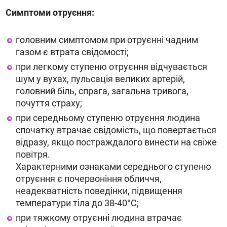
Симптоми отруєння:
головним симптомом при отруєнні чадним
газом є втрата свідомості;
при легкому ступеню отруєння відчувається
шум у вухах, пульсація великих артерій,
головний біль, спрага, загальна тривога,
почуття страху;
при середньому ступеню отруєння людина
спочатку втрачає свідомість, що повертається
відразу, якщо постраждалого винести на свіже
повітря.
Характерними ознаками середнього ступеню
отруєння є почервоніння обличчя,
неадекватність поведінки, підвищення
температури тіла до 38-40°С;
при тяжкому отруєнні людина втрачає