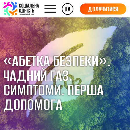
UA
ДОЛУЧИТИСЯ
«АБЕТКА БЕЗПЕКИ».
ЧАДНИЙ ГАЗ.
СИМПТОМИ. ПЕРША
ДОПОМОГА