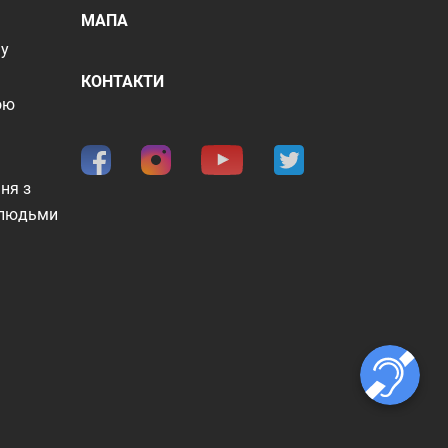
МАПА
шу
КОНТАКТИ
ою
ня з
 людьми