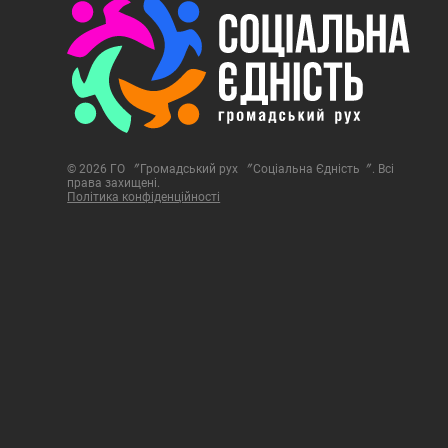
© 2026 ГО 〞Громадський рух 〞Соціальна Єдність〞. Всі
права захищені.
Політика конфіденційності