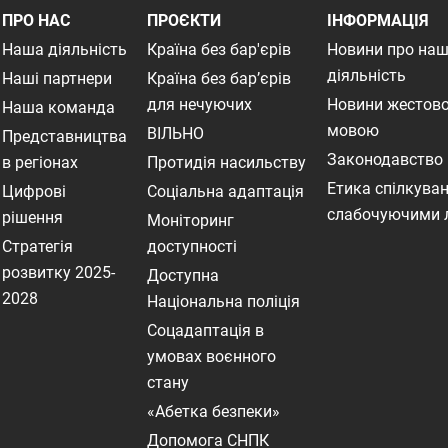
ПРО НАС
ПРОЄКТИ
ІНФОРМАЦІЯ
Наша діяльність
Країна без бар'єрів
Новини про на
діяльність
Наші партнери
Країна без бар’єрів
для нечуючих
Новини жестов
Наша команда
мовою
ВІЛЬНО
Представництва
Законодавство
в регіонах
Протидія насильству
Етика спілкуван
Цифрові
Соціальна адаптація
слабочуючими
рішення
Моніторинг
Стратегія
доступності
розвитку 2025-
Доступна
2028
Національна поліція
Соцадаптація в
умовах воєнного
стану
«Абетка безпеки»
Допомога СНПК