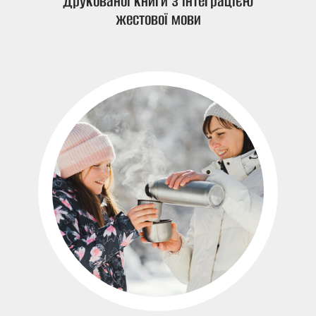
друкованої книги з інтеграцією
жестової мови