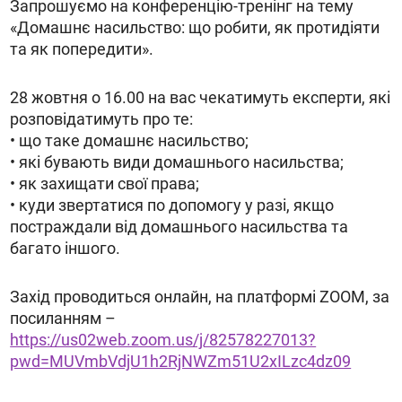
Запрошуємо на конференцію-тренінг на тему
«Домашнє насильство: що робити, як протидіяти
та як попередити».
28 жовтня о 16.00 на вас чекатимуть експерти, які
розповідатимуть про те:
• що таке домашнє насильство;
• які бувають види домашнього насильства;
• як захищати свої права;
• куди звертатися по допомогу у разі, якщо
постраждали від домашнього насильства та
багато іншого.
Захід проводиться онлайн, на платформі ZOOM, за
посиланням –
https://us02web.zoom.us/j/82578227013?
pwd=MUVmbVdjU1h2RjNWZm51U2xILzc4dz09