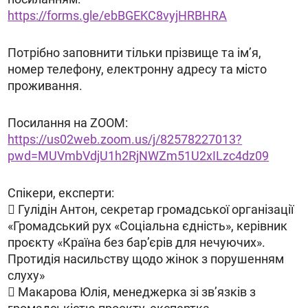
https://forms.gle/ebBGEKC8vyjHRBHRA
Потрібно заповнити тільки прізвище та ім’я,
номер телефону, електронну адресу та місто
проживання.
Посилання на ZOOM:
https://us02web.zoom.us/j/82578227013?
pwd=MUVmbVdjU1h2RjNWZm51U2xILzc4dz09
Спікери, експерти:
 Гулідін Антон, секретар громадської організації
«Громадський рух «Соціальна єдність», керівник
проєкту «Країна без бар’єрів для нечуючих».
Протидія насильству щодо жінок з порушенням
слуху»
 Макарова Юлія, менеджерка зі зв’язків з